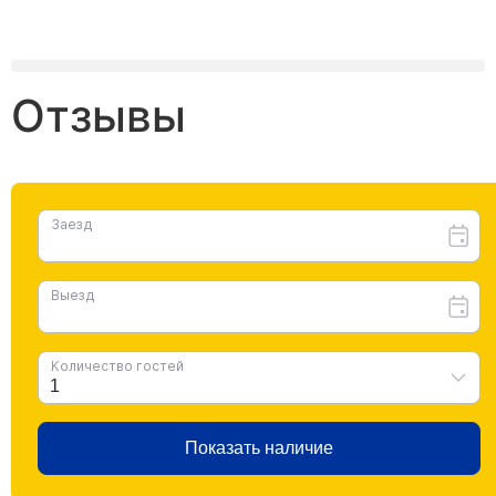
Отзывы
Наши гости говорят о нас
Нам приятно получать такие теплые и добрые слова
в свой адрес.
Мы стараемся для вас!
В этом разделе мы разместили отзывы наших
клиентов с сервиса Яндекс, наши клиенты оставили
уже более 39 отзывов.
Читать все отзывы.
Хостел, мне понравился, всё очень хорошо, место